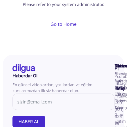
Please refer to your system administrator.
Go to Home
Kurum
Hizme
Takip
Et
Anasa
Fluent
Haberdar Ol
Youtu
Eğitiml
Now -
Instag
En güncel videolardan, yazılardan ve eğitim
Matery
Birebir
İletiş
kurslarımızdan ilk siz haberdar olun.
Hakkı
Eğitim
info@d
İletişim
Fluent
+90
Sözleş
Now -
(531)
Grup
623
HABER AL
Eğitimi
98