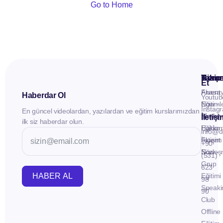
Go to Home
Kuru
Hizme
Takip
Et
Anasay
Fluent
Haberdar Ol
Youtub
Eğitiml
Now -
Instag
En güncel videolardan, yazılardan ve eğitim kurslarımızdan
Materya
Birebir
İletiş
ilk siz haberdar olun.
Hakkı
Eğitim
info@d
İletişim
Fluent
+90
Sözleş
Now -
(531)
Grup
623
HABER AL
Eğitimi
98
Speaki
90
Club
Offline