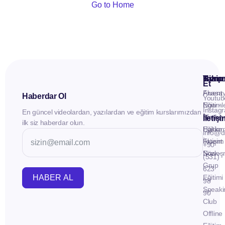
Go to Home
Kuru
Hizme
Takip
Et
Anasay
Fluent
Haberdar Ol
Youtub
Eğitiml
Now -
Instag
En güncel videolardan, yazılardan ve eğitim kurslarımızdan
Materya
Birebir
İletiş
ilk siz haberdar olun.
Hakkı
Eğitim
info@d
İletişim
Fluent
+90
Sözleş
Now -
(531)
Grup
623
HABER AL
Eğitimi
98
Speaki
90
Club
Offline