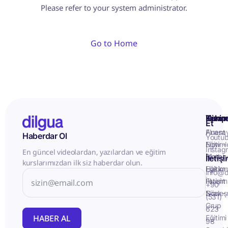
Please refer to your system administrator.
Go to Home
Kurum
Hizme
Takip
Et
Anasa
Fluent
Haberdar Ol
Youtu
Eğitiml
Now -
Instag
En güncel videolardan, yazılardan ve eğitim
Matery
Birebir
İletiş
kurslarımızdan ilk siz haberdar olun.
Hakkı
Eğitim
info@d
İletişim
Fluent
+90
Sözleş
Now -
(531)
Grup
623
HABER AL
Eğitimi
98